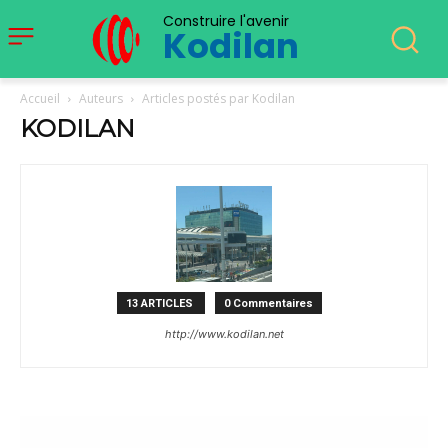
Construire l'avenir
Kodilan
Accueil
Auteurs
Articles postés par Kodilan
KODILAN
13 ARTICLES
0 Commentaires
http://www.kodilan.net