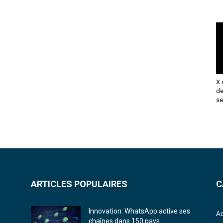
X 
de
se
ARTICLES POPULAIRES
C
Innovation: WhatsApp active ses
Ac
chaînes dans 150 pays