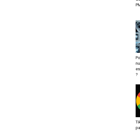
PM
Po
nu
es
?
Ti
pa