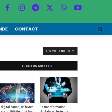
NDE
CONTACT
LES MIEUX NOTÉS
DERNIERS ARTICLES
 digitalisation, un levier
La transformation
 compétitivité pour les
digitale, un levier de