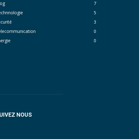
log
7
echnnologie
5
curité
3
elecommunication
0
ergie
0
UIVEZ NOUS