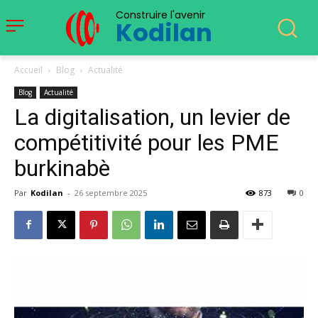
Construire l'avenir
Kodilan
Accueil
Blog
Actualité
Blog
Actualité
La digitalisation, un levier de
compétitivité pour les PME
burkinabè
Par
Kodilan
-
26 septembre 2025
873
0