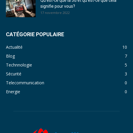
Qu’est-ce que la 5G et qu’est-ce que cela
signifie pour vous?
17 novembre 2022
CATÉGORIE POPULAIRE
Actualité
10
Blog
7
Technnologie
5
Sécurité
3
Telecommunication
0
Energie
0