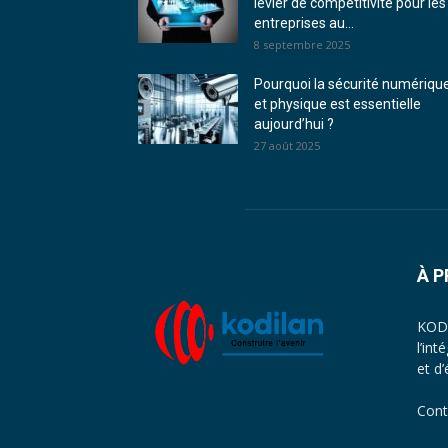
levier de compétitivité pour les
entreprises au...
8 septembre 2025
Pourquoi la sécurité numériqu
et physique est essentielle
aujourd’hui ?
27 août 2025
À 
KODI
l’in
et d
Cont