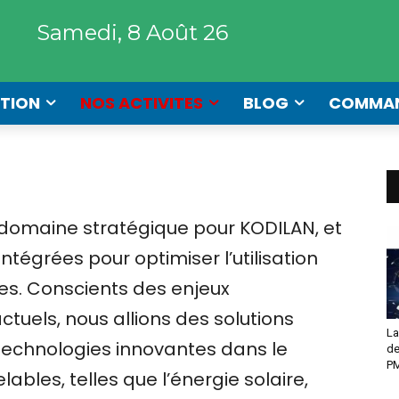
Samedi, 8 Août 26
TION
NOS ACTIVITES
BLOG
COMMA
 domaine stratégique pour KODILAN, et
tégrées pour optimiser l’utilisation
ses. Conscients des enjeux
uels, nous allions des solutions
La
 technologies innovantes dans le
de
PM
bles, telles que l’énergie solaire,