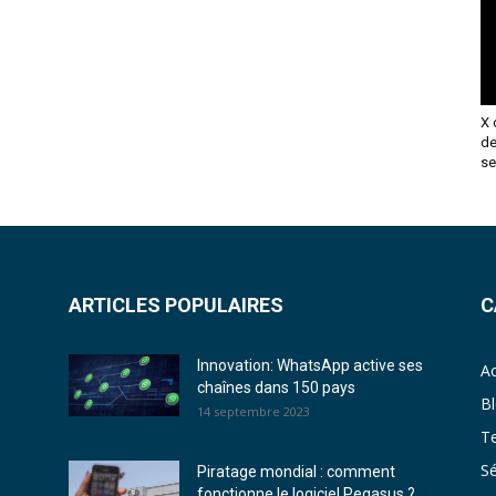
X 
de
se
ARTICLES POPULAIRES
C
Innovation: WhatsApp active ses
Ac
chaînes dans 150 pays
B
14 septembre 2023
T
Sé
Piratage mondial : comment
fonctionne le logiciel Pegasus ?