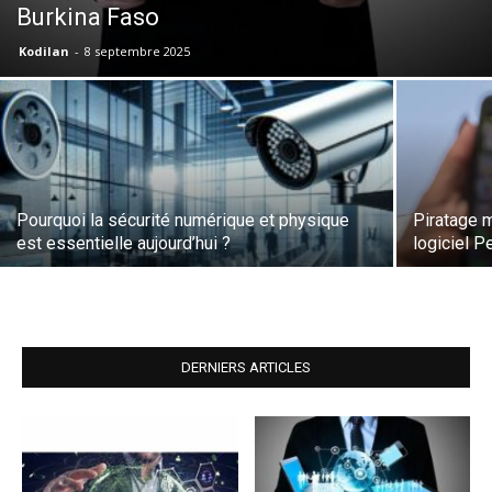
Burkina Faso
Kodilan
-
8 septembre 2025
Pourquoi la sécurité numérique et physique
Piratage 
est essentielle aujourd’hui ?
logiciel 
DERNIERS ARTICLES