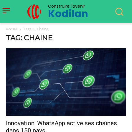
Construire l'avenir
Kodilan
Accueil
Tags
Chaine
TAG: CHAINE
Innovation: WhatsApp active ses chaînes
dans 150 pays