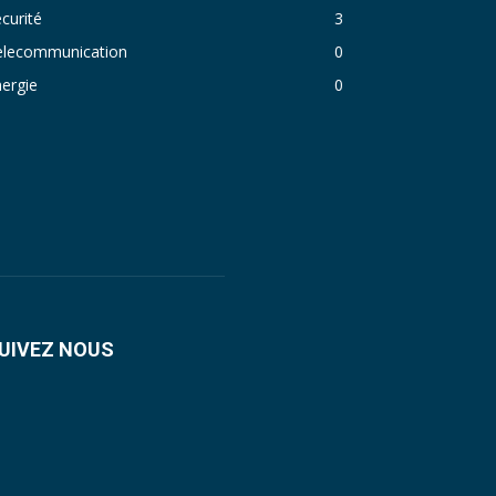
curité
3
elecommunication
0
ergie
0
UIVEZ NOUS