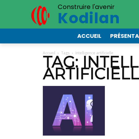
Construire l'avenir
Kodilan
ACCUEIL
PRÉSENTA
Accueil
Tags
Intelligence artificielle
TAG: INTEL
ARTIFICIEL