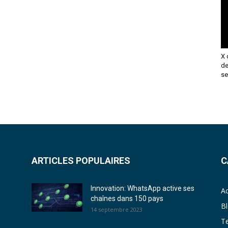
X 
de
se
ARTICLES POPULAIRES
C
Innovation: WhatsApp active ses
Ac
chaînes dans 150 pays
B
14 septembre 2023
T