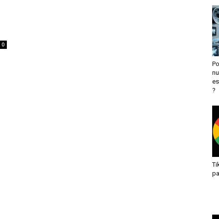
0
Po
nu
es
?
Ti
pa