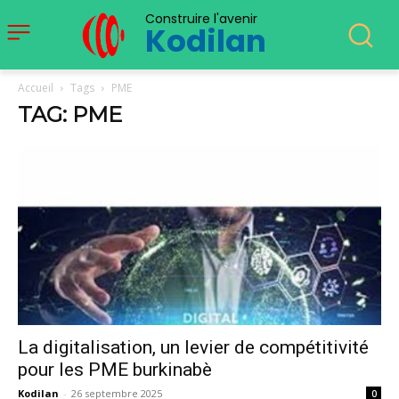
Construire l'avenir
Kodilan
Accueil
Tags
PME
TAG: PME
La digitalisation, un levier de compétitivité
pour les PME burkinabè
Kodilan
-
26 septembre 2025
0