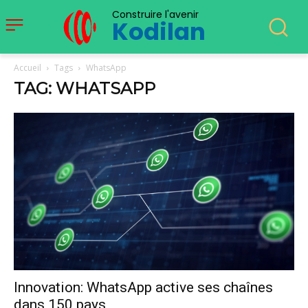
Construire l'avenir
Kodilan
Accueil
Tags
WhatsApp
TAG: WHATSAPP
Innovation: WhatsApp active ses chaînes
dans 150 pays