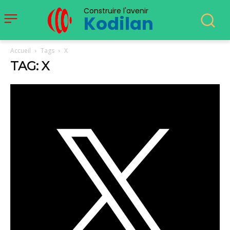
Construire l'avenir
Kodilan
Accueil
Tags
X
TAG: X