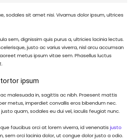
e, sodales sit amet nisi. Vivamus dolor ipsum, ultrices
ula sem, dignissim quis purus a, ultricies lacinia lectus.
elerisque, justo ac varius viverra, nisl arcu accumsan
s laoreet metus ipsum vitae sem. Phasellus luctus
t.
tortor ipsum
ac malesuada in, sagittis ac nibh. Praesent mattis
per metus, imperdiet convallis eros bibendum nec.
justo quam, sodales eu dui vel, iaculis feugiat nunc.
que faucibus orci at lorem viverra, id venenatis
justo
 sem orci lacinia dolor, ut congue dolor justo a odio.