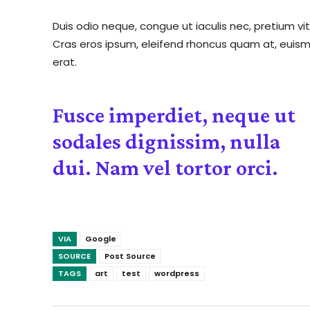
Duis odio neque, congue ut iaculis nec, pretium vit
Cras eros ipsum, eleifend rhoncus quam at, euismo
erat.
Fusce imperdiet, neque ut
sodales dignissim, nulla
dui. Nam vel tortor orci.
VIA
Google
SOURCE
Post Source
TAGS
art
test
wordpress