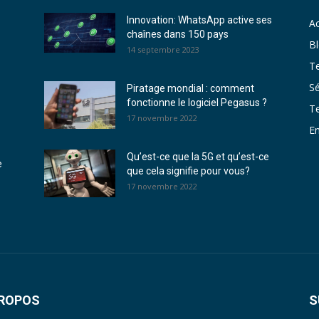
Innovation: WhatsApp active ses
Ac
chaînes dans 150 pays
B
14 septembre 2023
T
Sé
Piratage mondial : comment
fonctionne le logiciel Pegasus ?
T
17 novembre 2022
En
Qu’est-ce que la 5G et qu’est-ce
e
que cela signifie pour vous?
17 novembre 2022
PROPOS
S