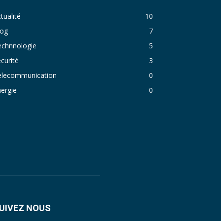
tualité
10
log
7
echnnologie
5
curité
3
elecommunication
0
ergie
0
UIVEZ NOUS