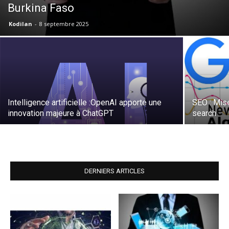
Burkina Faso
Kodilan
-
8 septembre 2025
Intelligence artificielle :OpenAI apporte une
SEO : Mis
innovation majeure à ChatGPT
search
DERNIERS ARTICLES