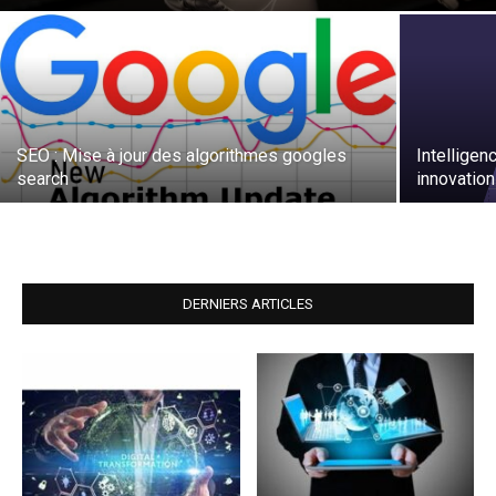
SEO : Mise à jour des algorithmes googles
Intelligen
search
innovatio
DERNIERS ARTICLES